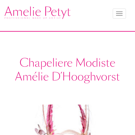
Toggle
navigati
Chapeliere Modiste
Amélie D’Hooghvorst